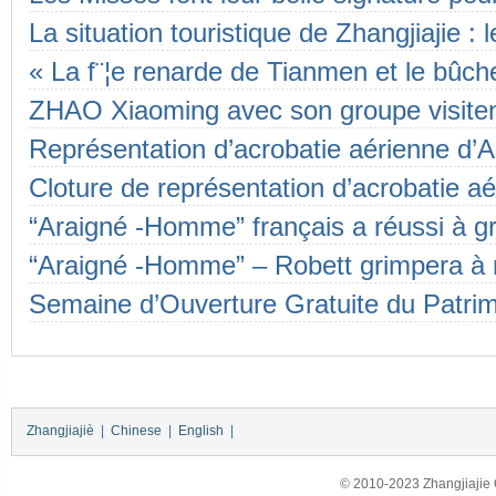
La situation touristique de Zhangjiajie : l
Shanghai 2010 Chine
« La f¨¦e renarde de Tianmen et le bûch
ance
ZHAO Xiaoming avec son groupe visitent
nise la conf¨…
Représentation d’acrobatie aérienne d’A
ong du Cor¨¦e du Sud
Cloture de représentation d’acrobatie aé
Voûte
“Araigné -Homme” français a réussi à gr
Zhangjiajiè
“Araigné -Homme” – Robett grimpera à m
arpement de
Semaine d’Ouverture Gratuite du Patrim
ement de
ncé officiellement
Zhangjiajiè
|
Chinese
|
English
|
© 2010-2023 Zhangjiajie Ci