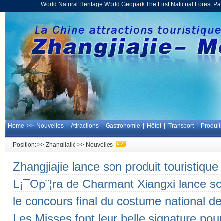
World Natural Heritage World Geopark The First National Forest 
Home
>>
Nouvelles
|
Attractions
|
Gastronomie
|
Hôtel
|
Transport
|
Produit
Position: >>
Zhangjiajiè
>>
Nouvelles
Zhangjiajie lance son produit touristique
L¡¯Op¨¦ra de Charmant Xiangxi lance so
le concours final du costume national 
e
Les Misses font leur belle signature pou
t de Ms Chine 2010