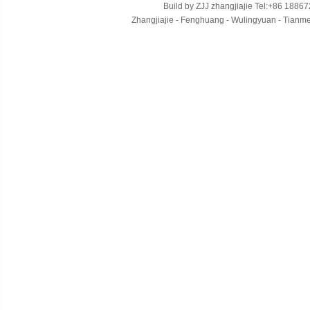
Build by
ZJJ
zhangjiajie
Tel:+86 18867
Zhangjiajie - Fenghuang - Wulingyuan - Tianmens