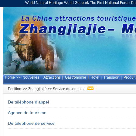
World Natural Heritage World Geopark The First National Forest 
Home
>>
Nouvelles
|
Attractions
|
Gastronomie
|
Hôtel
|
Transport
|
Produit
Position: >>
Zhangjiajiè
>>
Service du tourisme
De téléphone d’appel
Agence de tourisme
De téléphone de service