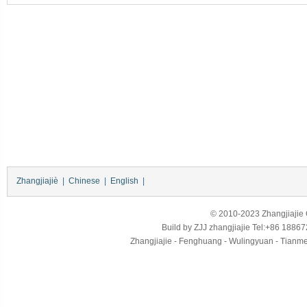
Zhangjiajiè
|
Chinese
|
English
|
© 2010-2023 Zhangjiajie Ci
Build by
ZJJ
zhangjiajie
Tel:+86 18867
Zhangjiajie - Fenghuang - Wulingyuan - Tianmens