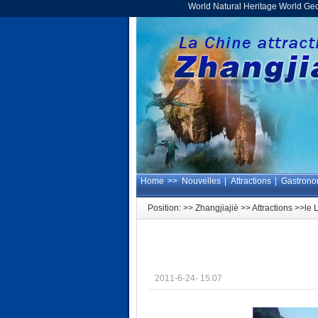
World Natural Heritage World Ge
Home
>>
Nouvelles
|
Attractions
|
Gastrono
Position: >>
Zhangjiajiè
>>
Attractions
>>le L
2011-6-24- 15:07