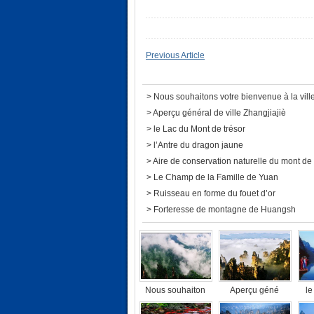
Previous Article
>
Nous souhaitons votre bienvenue à la vill
>
Aperçu général de ville Zhangjiajiè
>
le Lac du Mont de trésor
>
l’Antre du dragon jaune
>
Aire de conservation naturelle du mont de
>
Le Champ de la Famille de Yuan
>
Ruisseau en forme du fouet d’or
>
Forteresse de montagne de Huangsh
Nous souhaiton
Aperçu géné
le