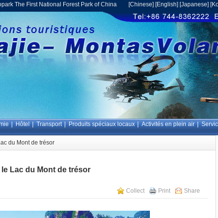
opark The First National Forest Park of China [
Chinese
] [
English
] [
Japanese
] [
Ko
mie
|
Hôtel
|
Transport
|
Produits spéciaux locaux
|
Activités en plein air
|
Servi
ac du Mont de trésor
le Lac du Mont de trésor
Collect
Print
Share