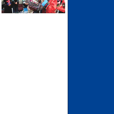
I
M
A
G
E
S