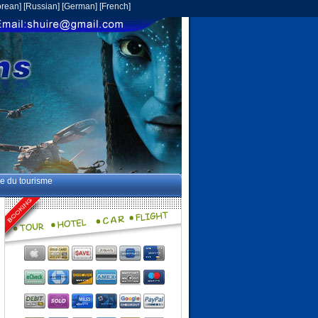
rean
] [
Russian
] [
German
] [
French
]
ce du tourisme