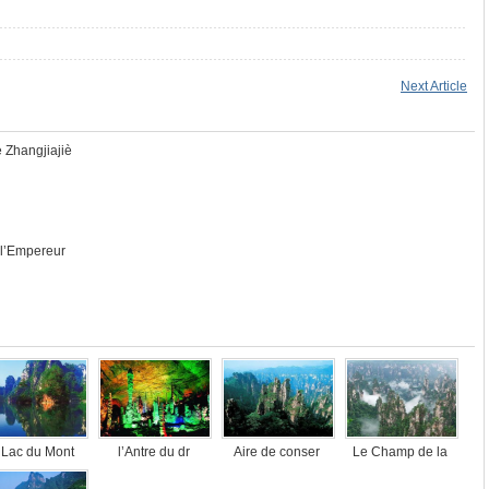
Next Article
e Zhangjiajiè
 l’Empereur
 Lac du Mont
l’Antre du dr
Aire de conser
Le Champ de la