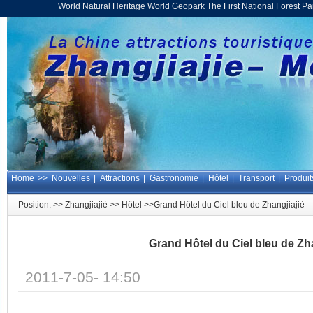
World Natural Heritage World Geopark The First National Forest 
Home
>>
Nouvelles
|
Attractions
|
Gastronomie
|
Hôtel
|
Transport
|
Produit
Position: >>
Zhangjiajiè
>>
Hôtel
>>Grand Hôtel du Ciel bleu de Zhangjiajiè
Grand Hôtel du Ciel bleu de Zha
2011-7-05- 14:50