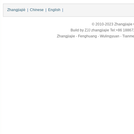
Zhangjiajiè
|
Chinese
|
English
|
© 2010-2023 Zhangjiajie Ci
Build by
ZJJ
zhangjiajie
Tel:+86 18867
Zhangjiajie - Fenghuang - Wulingyuan - Tianmens