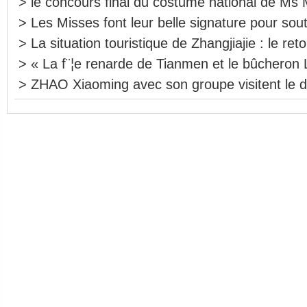
>
le concours final du costume national de M
>
Les Misses font leur belle signature pour so
>
La situation touristique de Zhangjiajie : le ret
>
« La f¨¦e renarde de Tianmen et le bûcheron 
>
ZHAO Xiaoming avec son groupe visitent le 