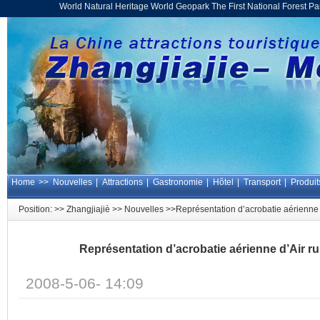
World Natural Heritage World Geopark The First National Forest 
Home
>>
Nouvelles
|
Attractions
|
Gastronomie
|
Hôtel
|
Transport
|
Produit
Position: >>
Zhangjiajiè
>>
Nouvelles
>>Représentation d’acrobatie aérienne 
Représentation d’acrobatie aérienne d’Air r
2008-5-06- 14:09