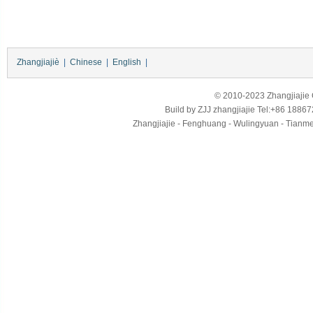
Zhangjiajiè
|
Chinese
|
English
|
© 2010-2023 Zhangjiajie Ci
Build by
ZJJ
zhangjiajie
Tel:+86 18867
Zhangjiajie - Fenghuang - Wulingyuan - Tianmens