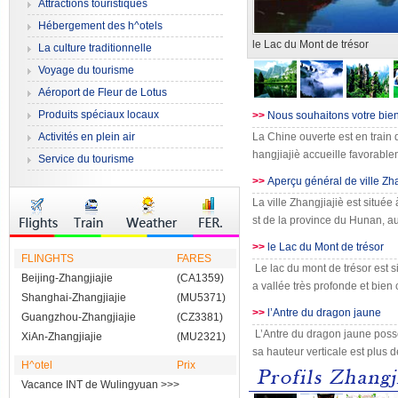
jiè
Attractions touristiques
Hébergement des h^otels
le Lac du Mont de trésor
La culture traditionnelle
Voyage du tourisme
Aéroport de Fleur de Lotus
Produits spéciaux locaux
>>
Nous souhaitons votre bien
Activités en plein air
La Chine ouverte est en train
hangjiajiè accueille favorable
Service du tourisme
>>
Aperçu général de ville Zha
La ville Zhangjiajiè est située
st de la province du Hunan, 
>>
le Lac du Mont de trésor
FLINGHTS
FARES
Le lac du mont de trésor est s
Beijing-Zhangjiajie
(CA1359)
a vallée très profonde et bien
Shanghai-Zhangjiajie
(MU5371)
>>
l’Antre du dragon jaune
Guangzhou-Zhangjiajie
(CZ3381)
L’Antre du dragon jaune poss
XiAn-Zhangjiajie
(MU2321)
sa hauteur verticale est plus 
H^otel
Prix
Vacance INT de Wulingyuan
>>>