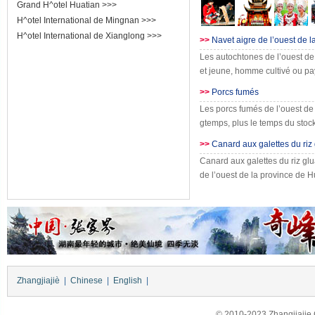
Grand H^otel Huatian
>>>
H^otel International de Mingnan
>>>
H^otel International de Xianglong
>>>
>>
Navet aigre de l’ouest de 
Les autochtones de l’ouest d
et jeune, homme cultivé ou p
>>
Porcs fumés
Les porcs fumés de l’ouest de
gtemps, plus le temps du stock
>>
Canard aux galettes du riz
Canard aux galettes du riz gl
de l’ouest de la province de 
Zhangjiajiè
|
Chinese
|
English
|
© 2010-2023 Zhangjiajie Ci