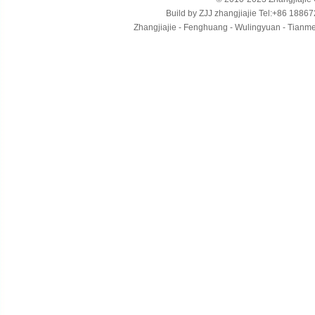
Build by
ZJJ
zhangjiajie
Tel:+86 18867
Zhangjiajie - Fenghuang - Wulingyuan - Tianmens