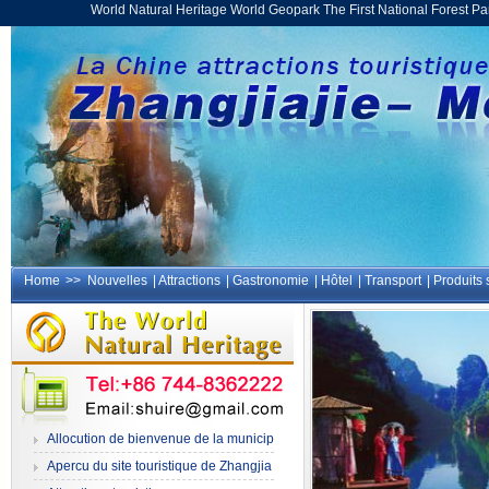
World Natural Heritage World Geopark The First National Forest 
Home
>>
Nouvelles
|
Attractions
|
Gastronomie
|
Hôtel
|
Transport
|
Produits 
Allocution de bienvenue de la municip
alité
Apercu du site touristique de Zhangjia